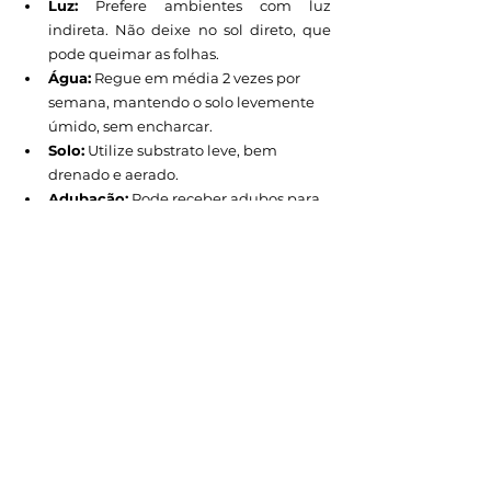
Luz:
 Prefere ambientes com luz 
indireta. Não deixe no sol direto, que 
pode queimar as folhas.
Água:
 Regue em média 2 vezes por 
semana, mantendo o solo levemente 
úmido, sem encharcar.
Solo:
 Utilize substrato leve, bem 
drenado e aerado.
Adubação:
 Pode receber adubos para 
plantas ornamentais, use conforme 
indicação do fabricante.
Para não perder nenhuma novidade do 
nosso universo das flores e plantas, 
acompanhe a gente no Instagram:  
@grupo.terraviva
Tags:
Decoração
Lançamentos
terra viva
Decorar
Antúrios
Lançamentos