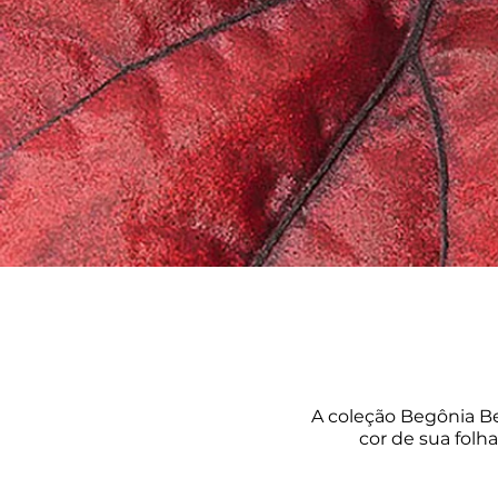
A coleção Begônia Be
cor de sua fol