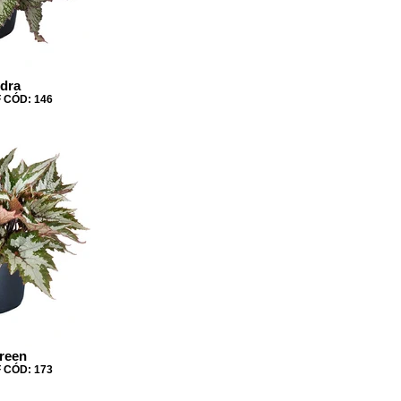
dra
 CÓD: 146
reen
 CÓD: 173