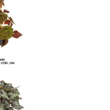
ver
 CÓD: 194