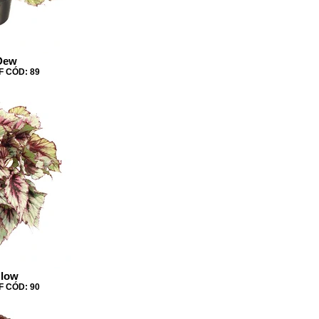
Dew
 CÓD: 89
Glow
 CÓD: 90