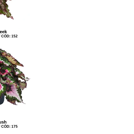
eek
 CÓD: 152
ush
 CÓD: 175