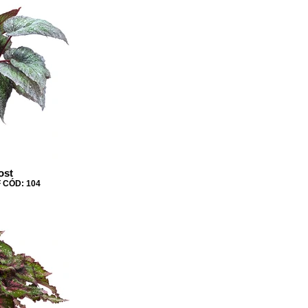
ost
 CÓD: 104