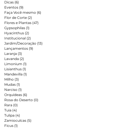
Dicas
(6)
6 posts
Eventos
(9)
9 posts
Faça Você mesmo
(6)
6 posts
Flor de Corte
(2)
2 posts
Flores e Plantas
(47)
47 posts
Gypsophilas
(1)
1 post
Hyacinthus
(2)
2 posts
Institucional
(2)
2 posts
Jardim/Decoração
(13)
13 posts
Lançamentos
(9)
9 posts
Laranja
(3)
3 posts
Lavanda
(2)
2 posts
Limonium
(1)
1 post
Lisianthus
(1)
1 post
Mandevilla
(1)
1 post
Milho
(3)
3 posts
Mudas
(1)
1 post
Narciso
(1)
1 post
Orquídeas
(6)
6 posts
Rosa do Deserto
(0)
0 post
Rara
(0)
0 post
Tuia
(4)
4 posts
Tulipa
(4)
4 posts
Zamioculcas
(5)
5 posts
Ficus
(1)
1 post