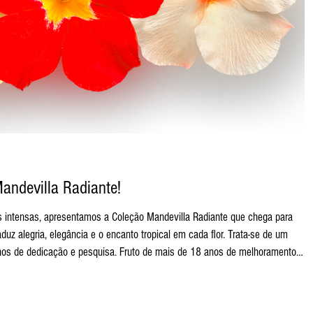
andevilla Radiante!
 apresentamos a Coleção Mandevilla Radiante que chega para
aduz alegria, elegância e o encanto tropical em cada flor. Trata-se de um
nos de dedicação e pesquisa. Fruto de mais de 18 anos de melhoramento
inha foi desenvolvida para oferecer plantas mais resistentes, de floração
 vista antes. A Mand