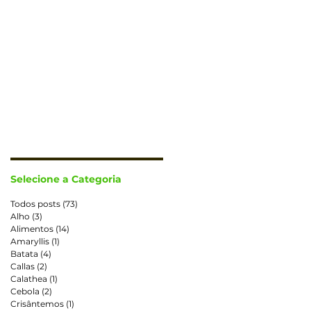
CONTATO
TRABALHE CONOSCO
Selecione a Categoria
Todos posts
(73)
73 posts
Alho
(3)
3 posts
Alimentos
(14)
14 posts
Amaryllis
(1)
1 post
Batata
(4)
4 posts
Callas
(2)
2 posts
Calathea
(1)
1 post
Cebola
(2)
2 posts
Crisântemos
(1)
1 post