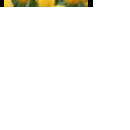
Flores e Plantas
As lindas Tulipas em New York!
Nesta época a cidade de New York fica toda