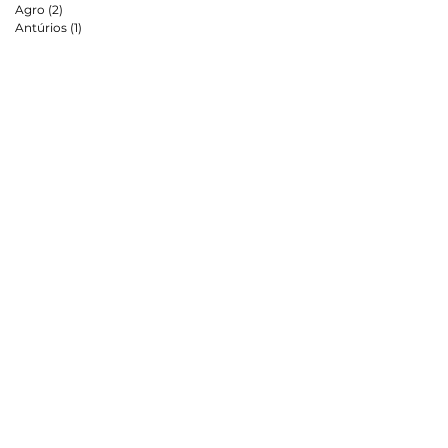
Agro
(2)
2 posts
Antúrios
(1)
1 post