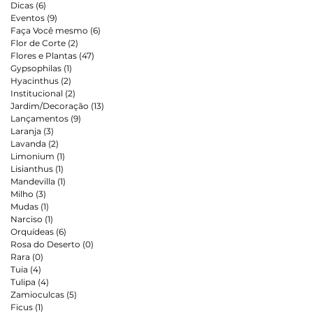
Dicas
(6)
6 posts
Eventos
(9)
9 posts
Faça Você mesmo
(6)
6 posts
Flor de Corte
(2)
2 posts
Flores e Plantas
(47)
47 posts
Gypsophilas
(1)
1 post
Hyacinthus
(2)
2 posts
Institucional
(2)
2 posts
Jardim/Decoração
(13)
13 posts
Lançamentos
(9)
9 posts
Laranja
(3)
3 posts
Lavanda
(2)
2 posts
Limonium
(1)
1 post
Lisianthus
(1)
1 post
Mandevilla
(1)
1 post
Milho
(3)
3 posts
Mudas
(1)
1 post
Narciso
(1)
1 post
Orquídeas
(6)
6 posts
Rosa do Deserto
(0)
0 post
Rara
(0)
0 post
s.
Tuia
(4)
4 posts
Tulipa
(4)
4 posts
Zamioculcas
(5)
5 posts
Ficus
(1)
1 post