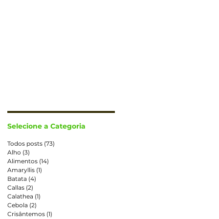
CONTATO
TRABALHE CONOSCO
Selecione a Categoria
Todos posts
(73)
73 posts
Alho
(3)
3 posts
Alimentos
(14)
14 posts
Amaryllis
(1)
1 post
Batata
(4)
4 posts
Callas
(2)
2 posts
Calathea
(1)
1 post
Cebola
(2)
2 posts
Crisântemos
(1)
1 post