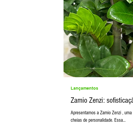
Lançamentos
Zamio Zenzi: sofistic
Apresentamos a Zamio Zenzi , uma planta que chegou para conquistar os apaixonados por folhagens modernas e
cheias de personalidade. Essa...