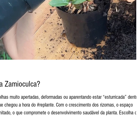
da Zamioculca?
que chegou a hora do #replante. Com o crescimento dos rizomas, o espaço
limitado, o que compromete o desenvolvimento saudável da planta. Escolha do
o que muita gente imagina, a #Zamioculca não gosta de vasos grandes demai
om apenas d