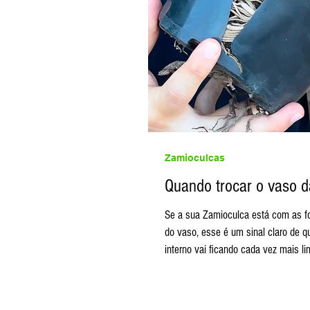
Zamioculcas
Quando trocar o vaso 
Se a sua Zamioculca está com as folhas muito apertadas, deformadas ou aparentando estar “esturricada” dentro
do vaso, esse é um sinal claro de 
interno vai ficando cada vez mais 
vaso: menos é mais: Ao contrário d
O ideal é escolher um novo vaso c