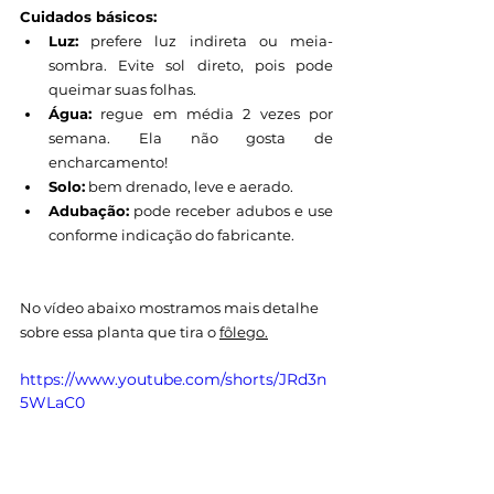
Cuidados básicos:
Luz:
 prefere luz indireta ou meia-
sombra. Evite sol direto, pois pode 
queimar suas folhas.
Água:
 regue em média 2 vezes por 
semana. Ela não gosta de 
encharcamento!
Solo:
 bem drenado, leve e aerado.
Adubação:
 pode receber adubos e use 
conforme indicação do fabricante.
No vídeo abaixo mostramos mais detalhe 
sobre essa planta que tira o 
fôlego.
https://www.youtube.com/shorts/JRd3n
5WLaC0