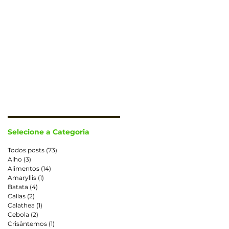
CONTATO
TRABALHE CONOSCO
Selecione a Categoria
Todos posts
(73)
73 posts
Alho
(3)
3 posts
Alimentos
(14)
14 posts
Amaryllis
(1)
1 post
Batata
(4)
4 posts
Callas
(2)
2 posts
Calathea
(1)
1 post
Cebola
(2)
2 posts
Crisântemos
(1)
1 post