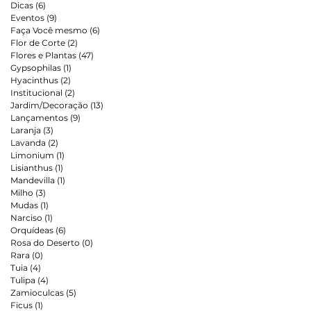
Dicas
(6)
6 posts
Eventos
(9)
9 posts
Faça Você mesmo
(6)
6 posts
Flor de Corte
(2)
2 posts
Flores e Plantas
(47)
47 posts
Gypsophilas
(1)
1 post
Hyacinthus
(2)
2 posts
Institucional
(2)
2 posts
Jardim/Decoração
(13)
13 posts
Lançamentos
(9)
9 posts
Laranja
(3)
3 posts
Lavanda
(2)
2 posts
Limonium
(1)
1 post
Lisianthus
(1)
1 post
Mandevilla
(1)
1 post
Milho
(3)
3 posts
Mudas
(1)
1 post
Narciso
(1)
1 post
Orquídeas
(6)
6 posts
Rosa do Deserto
(0)
0 post
Rara
(0)
0 post
Tuia
(4)
4 posts
Tulipa
(4)
4 posts
Zamioculcas
(5)
5 posts
Ficus
(1)
1 post