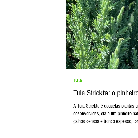
Tuia
Tuia Strickta: o pinheir
A Tuia Strickta é daquelas plantas que passam confiança logo no primeiro olhar. Forte, resistente e com raízes bem
desenvolvidas, ela é um pinheiro n
galhos densos e tronco espesso, tor
uma árvore de #Natal natural que re
conífera de coloração verd