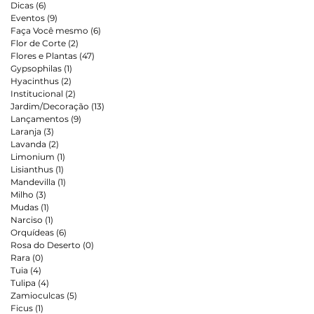
Dicas
(6)
6 posts
Eventos
(9)
9 posts
Faça Você mesmo
(6)
6 posts
Flor de Corte
(2)
2 posts
Flores e Plantas
(47)
47 posts
Gypsophilas
(1)
1 post
Hyacinthus
(2)
2 posts
Institucional
(2)
2 posts
Jardim/Decoração
(13)
13 posts
Lançamentos
(9)
9 posts
Laranja
(3)
3 posts
Lavanda
(2)
2 posts
Limonium
(1)
1 post
Lisianthus
(1)
1 post
Mandevilla
(1)
1 post
Milho
(3)
3 posts
Mudas
(1)
1 post
Narciso
(1)
1 post
Orquídeas
(6)
6 posts
Rosa do Deserto
(0)
0 post
Rara
(0)
0 post
Tuia
(4)
4 posts
Tulipa
(4)
4 posts
Zamioculcas
(5)
5 posts
Ficus
(1)
1 post