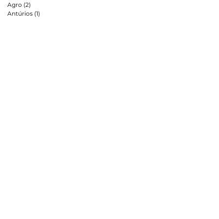
Agro
(2)
2 posts
Antúrios
(1)
1 post
om
ja