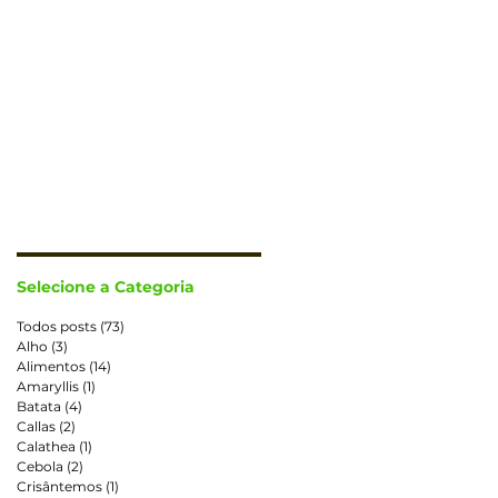
CONTATO
TRABALHE CONOSCO
Selecione a Categoria
Todos posts
(73)
73 posts
Alho
(3)
3 posts
Alimentos
(14)
14 posts
Amaryllis
(1)
1 post
Batata
(4)
4 posts
Callas
(2)
2 posts
Calathea
(1)
1 post
Cebola
(2)
2 posts
Crisântemos
(1)
1 post