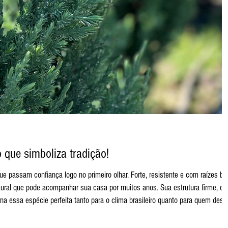
o que simboliza tradição!
atural que pode acompanhar sua casa por muitos anos. Sua estrutura firme, c
na essa espécie perfeita tanto para o clima brasileiro quanto para quem dese
sista muito além das festas. Originária do Sudeste da Ásia, a Strickta é uma