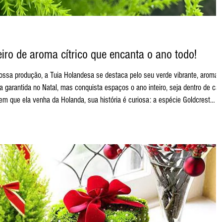
iro de aroma cítrico que encanta o ano todo!
 Holandesa se destaca pelo seu verde vibrante, aroma
ça garantida no Natal, mas conquista espaços o ano inteiro, seja dentro de ca
em que ela venha da Holanda, sua história é curiosa: a espécie Goldcrest
as ganhou o nome de #TuiaHolandesa no Brasil porque foi introduzida aqui pela