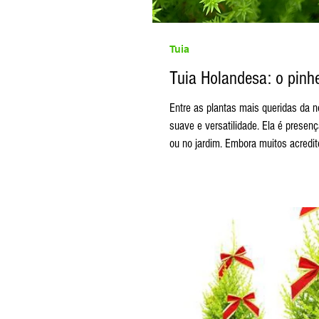
Tuia
Tuia Holandesa: o pinhe
Entre as plantas mais queridas da nossa produção, a Tuia
suave e versatilidade. Ela é presen
ou no jardim. Embora muitos acredit
Wilma é originária da Inglaterra, m
Terra Viva, empresa fundada por ho