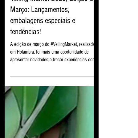
Eventos
Veiling Market 2026, Edição de
Março: Lançamentos,
embalagens especiais e
tendências!
A edição de março do #VeilingMarket, realizada
em Holambra, foi mais uma oportunidade de
apresentar novidades e trocar experiências com
profissionais do setor de flores e plantas
ornamentais. No stand da Terra Viva, os
visitantes puderam conhecer de perto alguns dos
lançamentos mais recentes da empresa. Entre
eles estava o #AntúrioFlame, que chamou a
atenção pela coloração intensa e presença