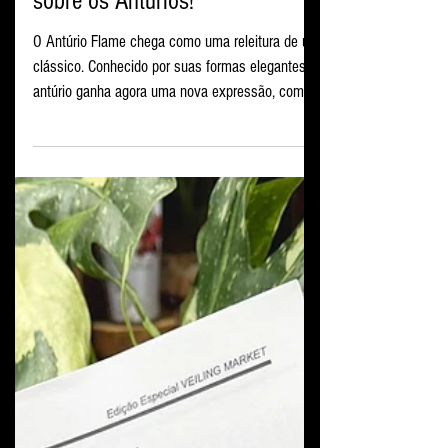
movimento e um novo olhar
sobre os Antúrios!
O Antúrio Flame chega como uma releitura de um
clássico. Conhecido por suas formas elegantes, o
antúrio ganha agora uma nova expressão, com
um visual que foge do tradicional e chama a
atenção logo no primeiro olhar. Seu grande
diferencial está na forma da bráctea, a estrutura
colorida que muitos associam à flor. Diferente dos
#antúrios mais conhecidos, com formato de
coração, o #Flame apresenta uma bráctea
alongada, com curvatura suave e direcionada
para cima. O resultado é