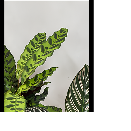
Limonium: leveza, volume e cor
que atravessam o tempo!
O Limonium é uma daquelas flores que
surpreendem logo no primeiro olhar e continuam
encantando com o passar do tempo. Em uma
única haste, é possível encontrar mais de 500
pequenas flores, distribuídas em uma estrutura
longa, leve e extremamente ramificada. A haste
principal se divide em ramos, sub-ramos e
espiguetas, criando um visual delicado e, ao
mesmo tempo, muito resistente. Essa arquitetura
não é por acaso. O Limonium cresce
naturalmente em regiões com muito sol, vento