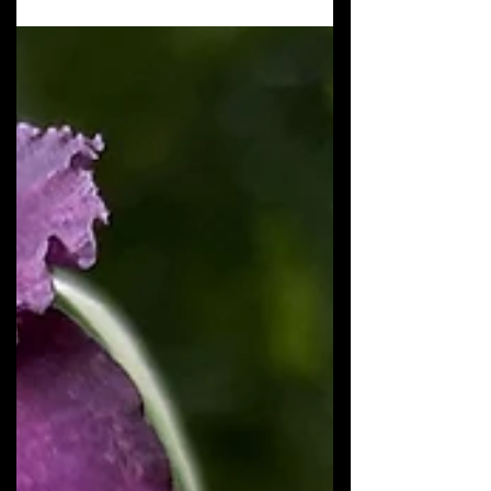
Se a sua Zamioculca está com as folhas muito
apertadas, deformadas ou aparentando estar
“esturricada” dentro do vaso, esse é um sinal
claro de que chegou a hora do #replante. Com o
crescimento dos rizomas, o espaço interno vai
ficando cada vez mais limitado, o que
compromete o desenvolvimento saudável da
planta. Escolha do vaso: menos é mais: Ao
contrário do que muita gente imagina, a
#Zamioculca não gosta de vasos grandes
demais. O ideal é escolher um novo vaso com
apenas d