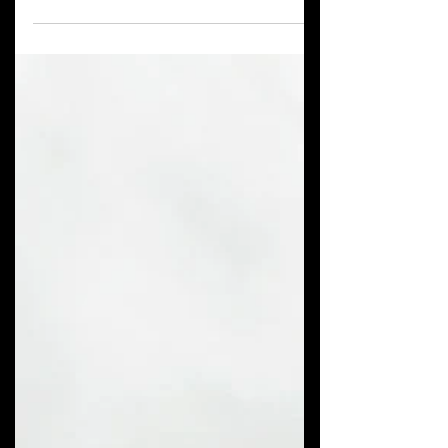
Carvão no cultivo de plantas:
um grande aliado do solo!
O #carvão vai muito além do churrasco. No
cultivo de plantas, ele pode ser um verdadeiro
parceiro do solo e vale reforçar: não é #adubo,
mas um excelente complemento para melhorar a
qualidade do substrato. Quando incorporado
corretamente, o carvão ajuda a deixar o solo mais
leve, aerado e menos compactado, criando o
ambiente ideal para que as raízes respirem
melhor. Essa característica é especialmente
importante para plantas que não toleram solos
pesados ou excesso de umidade