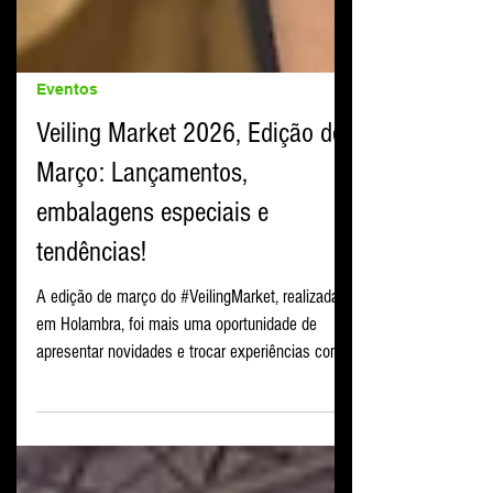
Eventos
Veiling Market 2026, Edição de
Março: Lançamentos,
embalagens especiais e
tendências!
A edição de março do #VeilingMarket, realizada
em Holambra, foi mais uma oportunidade de
apresentar novidades e trocar experiências com
profissionais do setor de flores e plantas
ornamentais. No stand da Terra Viva, os
visitantes puderam conhecer de perto alguns dos