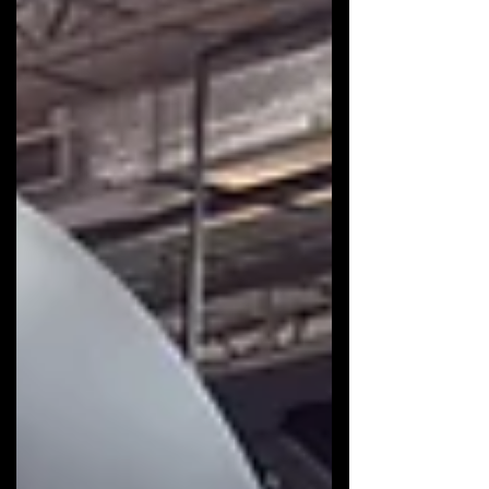
lançamentos mais recentes da empresa. Entre
eles estava o #AntúrioFlame, que chamou a
atenção pela coloração intensa e presença
marcante, além da #BroméliaTropicaly, que trouxe
ainda mais tropicalidade e diversida