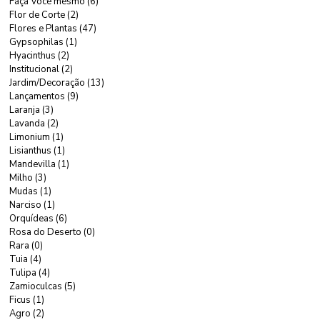
Faça Você mesmo
(6)
6 posts
Flor de Corte
(2)
2 posts
Flores e Plantas
(47)
47 posts
Gypsophilas
(1)
1 post
Hyacinthus
(2)
2 posts
Institucional
(2)
2 posts
Jardim/Decoração
(13)
13 posts
Lançamentos
(9)
9 posts
Laranja
(3)
3 posts
Lavanda
(2)
2 posts
Limonium
(1)
1 post
Lisianthus
(1)
1 post
Mandevilla
(1)
1 post
Milho
(3)
3 posts
Mudas
(1)
1 post
Narciso
(1)
1 post
Orquídeas
(6)
6 posts
Rosa do Deserto
(0)
0 post
Rara
(0)
0 post
Tuia
(4)
4 posts
Tulipa
(4)
4 posts
Zamioculcas
(5)
5 posts
Ficus
(1)
1 post
Agro
(2)
2 posts