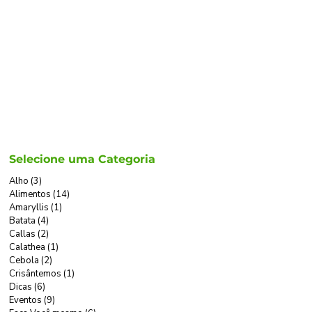
CONTATO
TRABALHE CONOSCO
Selecione uma Categoria
Alho
(3)
3 posts
Alimentos
(14)
14 posts
Amaryllis
(1)
1 post
Batata
(4)
4 posts
Callas
(2)
2 posts
Calathea
(1)
1 post
Cebola
(2)
2 posts
Crisântemos
(1)
1 post
Dicas
(6)
6 posts
Eventos
(9)
9 posts