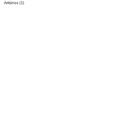
Antúrios
(1)
1 post