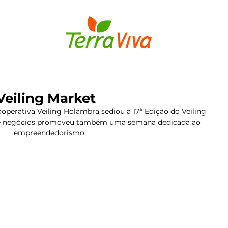
S
BULBOS
FLORES E PLANTAS
MUDAS DE FLORES
 Veiling Market
ooperativa Veiling Holambra sediou a 17ª Edição do Veiling 
 de negócios promoveu também uma semana dedicada ao 
empreendedorismo.