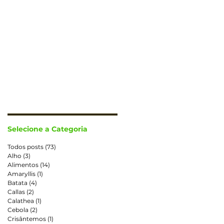
CONTATO
TRABALHE CONOSCO
Selecione a Categoria
Todos posts
(73)
73 posts
Alho
(3)
3 posts
Alimentos
(14)
14 posts
Amaryllis
(1)
1 post
Batata
(4)
4 posts
Callas
(2)
2 posts
Calathea
(1)
1 post
Cebola
(2)
2 posts
Crisântemos
(1)
1 post