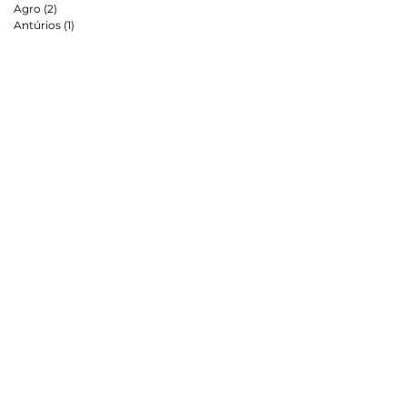
Agro
(2)
2 posts
Antúrios
(1)
1 post