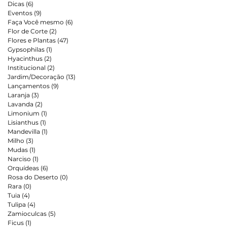
Dicas
(6)
6 posts
Eventos
(9)
9 posts
Faça Você mesmo
(6)
6 posts
Flor de Corte
(2)
2 posts
Flores e Plantas
(47)
47 posts
Gypsophilas
(1)
1 post
Hyacinthus
(2)
2 posts
Institucional
(2)
2 posts
Jardim/Decoração
(13)
13 posts
Lançamentos
(9)
9 posts
Laranja
(3)
3 posts
Lavanda
(2)
2 posts
Limonium
(1)
1 post
Lisianthus
(1)
1 post
Mandevilla
(1)
1 post
Milho
(3)
3 posts
Mudas
(1)
1 post
Narciso
(1)
1 post
Orquídeas
(6)
6 posts
Rosa do Deserto
(0)
0 post
Rara
(0)
0 post
Tuia
(4)
4 posts
Tulipa
(4)
4 posts
Zamioculcas
(5)
5 posts
Ficus
(1)
1 post