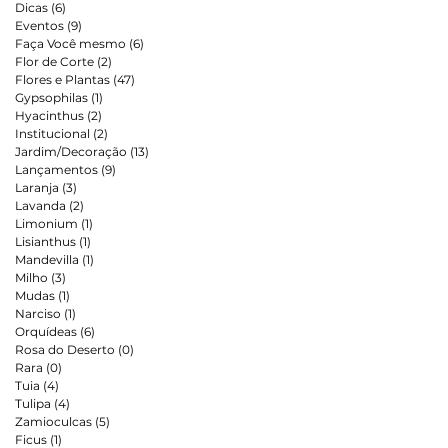
Dicas
(6)
6 posts
Eventos
(9)
9 posts
Faça Você mesmo
(6)
6 posts
Flor de Corte
(2)
2 posts
Flores e Plantas
(47)
47 posts
Gypsophilas
(1)
1 post
Hyacinthus
(2)
2 posts
Institucional
(2)
2 posts
Jardim/Decoração
(13)
13 posts
Lançamentos
(9)
9 posts
Laranja
(3)
3 posts
Lavanda
(2)
2 posts
Limonium
(1)
1 post
Lisianthus
(1)
1 post
Mandevilla
(1)
1 post
Milho
(3)
3 posts
Mudas
(1)
1 post
Narciso
(1)
1 post
Orquídeas
(6)
6 posts
Rosa do Deserto
(0)
0 post
Rara
(0)
0 post
Tuia
(4)
4 posts
Tulipa
(4)
4 posts
Zamioculcas
(5)
5 posts
Ficus
(1)
1 post