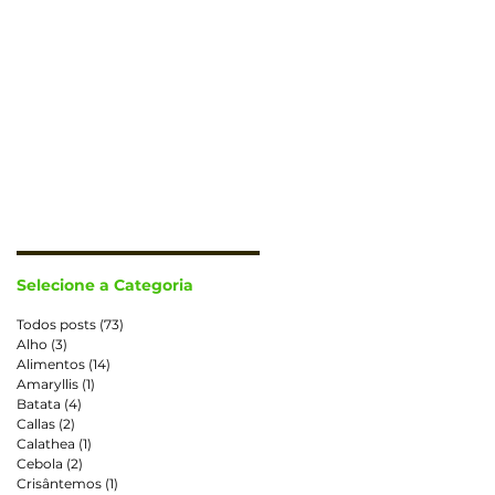
CONTATO
TRABALHE CONOSCO
Selecione a Categoria
Todos posts
(73)
73 posts
Alho
(3)
3 posts
Alimentos
(14)
14 posts
Amaryllis
(1)
1 post
Batata
(4)
4 posts
Callas
(2)
2 posts
Calathea
(1)
1 post
Cebola
(2)
2 posts
Crisântemos
(1)
1 post