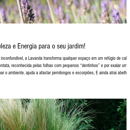
leza e Energia para o seu jardim!
nsforma qualquer espaço em um refúgio de calma
entata, reconhecida pelas folhas com pequenos “dentinhos” e por exalar um
ar o ambiente, ajuda a afastar pernilongos e escorpiões, E ainda atrai abelha
ardim. Além da beleza e do perfume, cultivar #Lavanda é mais fácil do que