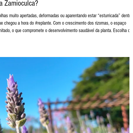
da Zamioculca?
que chegou a hora do #replante. Com o crescimento dos rizomas, o espaço
limitado, o que compromete o desenvolvimento saudável da planta. Escolha do
o que muita gente imagina, a #Zamioculca não gosta de vasos grandes demai
om apenas d