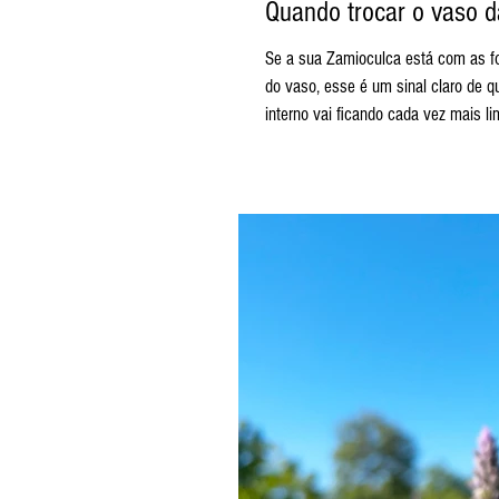
Quando trocar o vaso 
Se a sua Zamioculca está com as folhas muito apertadas, deformadas ou aparentando estar “esturricada” dentro
do vaso, esse é um sinal claro de 
interno vai ficando cada vez mais 
vaso: menos é mais: Ao contrário d
O ideal é escolher um novo vaso c