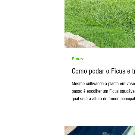
Ficus
Como podar o Ficus e t
Mesmo cultivando a planta em vaso, o
passo é escolher um Ficus saudável e observar bem sua estrutura. Antes de qualquer corte, é importante decidir
qual será a altura do tronco princip
laterais, responsáveis pela formaçã
detalhe faz diferença, pois evi