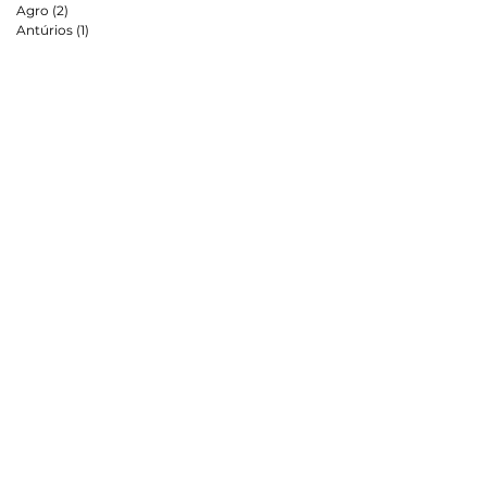
Agro
(2)
2 posts
Antúrios
(1)
1 post
e