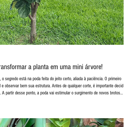
ransformar a planta em uma mini árvore!
 segredo está na poda feita do jeito certo, aliada à paciência. O primeiro
al. A partir desse ponto, a poda vai estimular o surgimento de novos brotos
o da copa. Como fazer o corte: O corte deve ser feito sempre na diagonal. Ess