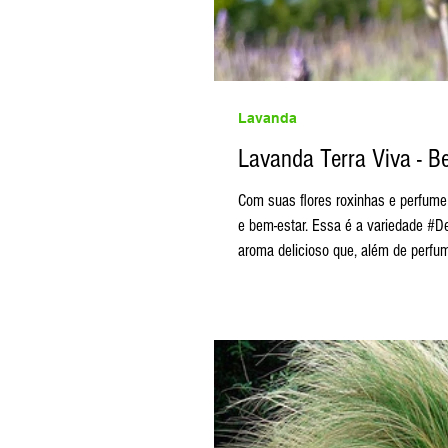
Lavanda
Lavanda Terra Viva - Be
Com suas flores roxinhas e perfume inconfundível, a Lavanda tra
e bem-estar. Essa é a variedade #D
aroma delicioso que, além de perfum
e borboletas, trazendo vida para o j
parece. Ela gosta de sol, de solo lev