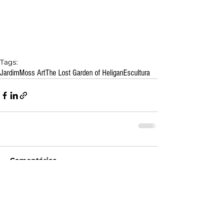
Tags:
Jardim
Moss Art
The Lost Garden of Heligan
Escultura
Comentários
Escreva um comentário