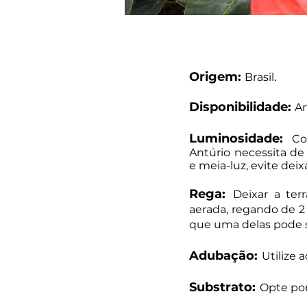
Origem:
.
Brasil
Disponibilidade:
An
Luminosidade:
Co
Antúrio necessita de
e meia-luz, evite deixá
Rega:
Deixar a te
aerada, regando de 2
que uma delas pode se
Adubação:
Utilize 
Substrato:
Opte por