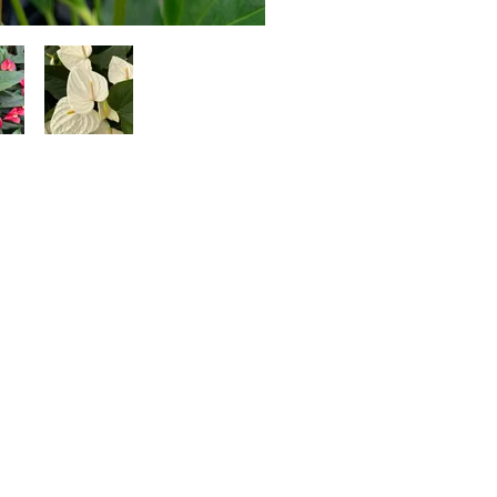
nilla
te