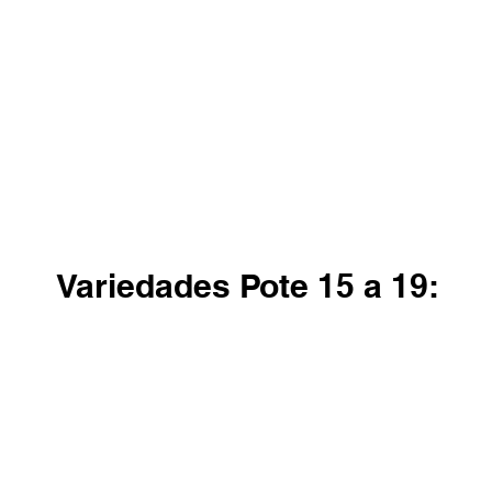
Cirano
Black Love
Variedades Pote 15 a 19:
Green King
California
S
Pote
Pote
P
17
15
15
e
17