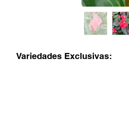
Variedades Exclusivas:
Million Flowers
Lilli
Va
Pote
Pote
Po
09
09
09