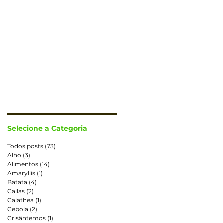
CONTATO
TRABALHE CONOSCO
Selecione a Categoria
Todos posts
(73)
73 posts
Alho
(3)
3 posts
Alimentos
(14)
14 posts
Amaryllis
(1)
1 post
Batata
(4)
4 posts
Callas
(2)
2 posts
Calathea
(1)
1 post
Cebola
(2)
2 posts
Crisântemos
(1)
1 post