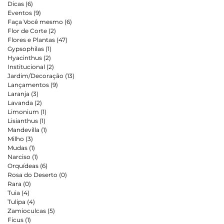
Dicas
(6)
6 posts
Eventos
(9)
9 posts
Faça Você mesmo
(6)
6 posts
Flor de Corte
(2)
2 posts
Flores e Plantas
(47)
47 posts
Gypsophilas
(1)
1 post
Hyacinthus
(2)
2 posts
Institucional
(2)
2 posts
Jardim/Decoração
(13)
13 posts
Lançamentos
(9)
9 posts
Laranja
(3)
3 posts
Lavanda
(2)
2 posts
Limonium
(1)
1 post
Lisianthus
(1)
1 post
Mandevilla
(1)
1 post
Milho
(3)
3 posts
Mudas
(1)
1 post
Narciso
(1)
1 post
Orquídeas
(6)
6 posts
Rosa do Deserto
(0)
0 post
Rara
(0)
0 post
Tuia
(4)
4 posts
Tulipa
(4)
4 posts
Zamioculcas
(5)
5 posts
Ficus
(1)
1 post