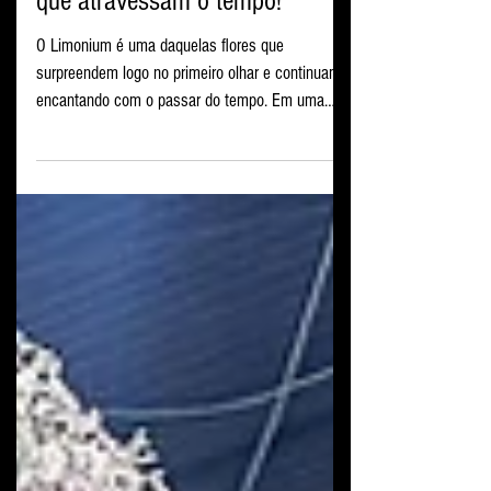
Limonium: leveza, volume e cor
que atravessam o tempo!
O Limonium é uma daquelas flores que
surpreendem logo no primeiro olhar e continuam
encantando com o passar do tempo. Em uma
única haste, é possível encontrar mais de 500
pequenas flores, distribuídas em uma estrutura
longa, leve e extremamente ramificada. A haste
principal se divide em ramos, sub-ramos e
espiguetas, criando um visual delicado e, ao
mesmo tempo, muito resistente. Essa arquitetura
não é por acaso. O Limonium cresce
naturalmente em regiões com muito sol, vento