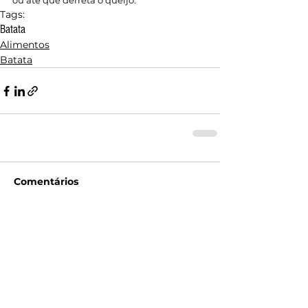
ou até que derreta o queijo.
Tags:
Batata
Alimentos
Batata
Comentários
Escreva um comentário
Voltar