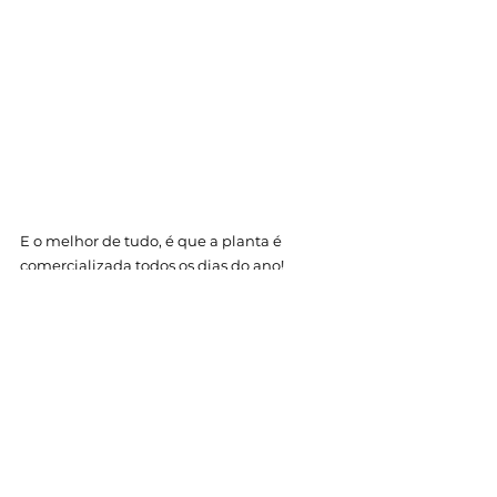
E o melhor de tudo, é que a planta é 
comercializada todos os dias do ano!
Linda, não é?
Tags:
Flores
Natureza
orquidea
Orchid
Nobiles
Dendobriun
Olho de Boneca
Flores e Plantas
Orquídeas