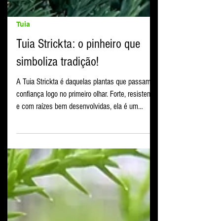
Tuia
Tuia Strickta: o pinheiro que
simboliza tradição!
A Tuia Strickta é daquelas plantas que passam
confiança logo no primeiro olhar. Forte, resistente
e com raízes bem desenvolvidas, ela é um
pinheiro natural que pode acompanhar sua casa
por muitos anos. Sua estrutura firme, com galhos
densos e tronco espesso, torna essa espécie
perfeita tanto para o clima brasileiro quanto para
quem deseja uma árvore de #Natal natural que
resista muito além das festas. Originária do
Sudeste da Ásia, a Strickta é uma conífera de