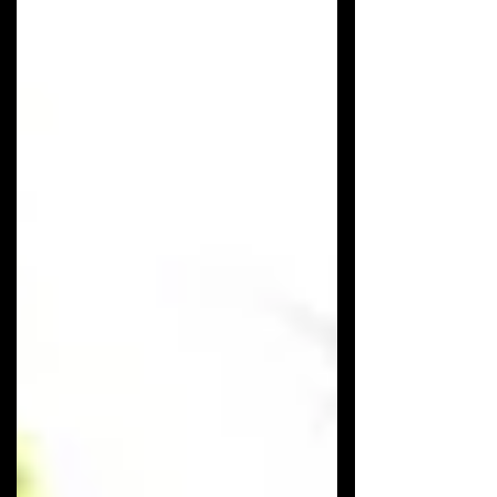
verde vibrante, aroma suave e versatilidade. Ela é
presença garantida no Natal, mas conquista
espaços o ano inteiro, seja dentro de casa ou no
jardim. Embora muitos acreditem que ela venha
da Holanda, sua história é curiosa: a espécie
Goldcrest Wilma é originária da Inglaterra, mas
ganhou o nome de #TuiaHolandesa no Brasil
porque foi introduzida aqui pela Terra Viva,
empresa fundada por ho