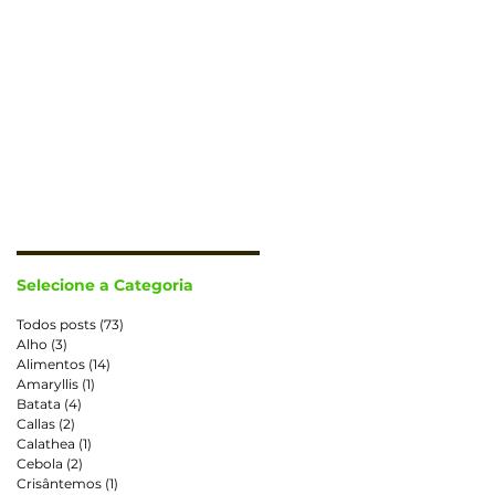
CONTATO
TRABALHE CONOSCO
Selecione a Categoria
Todos posts
(73)
73 posts
Alho
(3)
3 posts
Alimentos
(14)
14 posts
Amaryllis
(1)
1 post
Batata
(4)
4 posts
Callas
(2)
2 posts
e
Calathea
(1)
1 post
Cebola
(2)
2 posts
Crisântemos
(1)
1 post