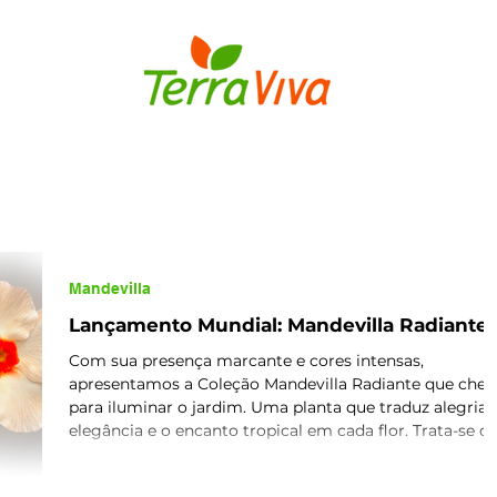
S
BULBOS
FLORES E PLANTAS
MUDAS DE FLORES
Mandevilla
Lançamento Mundial: Mandevilla Radiante!
Com sua presença marcante e cores intensas,
apresentamos a Coleção Mandevilla Radiante que chega
para iluminar o jardim. Uma planta que traduz alegria,
elegância e o encanto tropical em cada flor. Trata-se d
um lançamento mundial, resultado de anos de
dedicação e pesquisa. Fruto de mais de 18 anos de