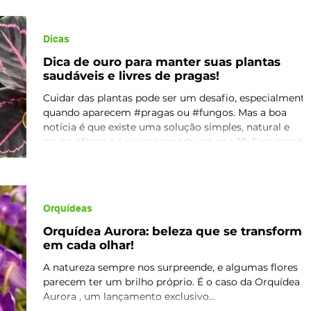
melhoramento genético e seleção cuidadosa, essa linh
foi desenvolvida para oferecer plantas mais resistentes,
de floração intensa e com uma coloração nunca vista
Dicas
antes. A Mand
Dica de ouro para manter suas plantas
saudáveis e livres de pragas!
Cuidar das plantas pode ser um desafio, especialmente
quando aparecem #pragas ou #fungos. Mas a boa
notícia é que existe uma solução simples, natural e
muito eficaz: a água oxigenada volume 10. Essa receita
caseira ajuda a eliminar #cochonilhas, #ácaros,
#pulgões e #fungos, sem prejudicar suas plantas e ne
os pets. Além disso, ainda oxigena o substrato,
estimulando o crescimento das raízes e fortalecendo
Orquídeas
toda a planta. Como preparar a solução: É muito
simples, basta misturar
Orquídea Aurora: beleza que se transforma
em cada olhar!
A natureza sempre nos surpreende, e algumas flores
parecem ter um brilho próprio. É o caso da Orquídea
Aurora , um lançamento exclusivo...