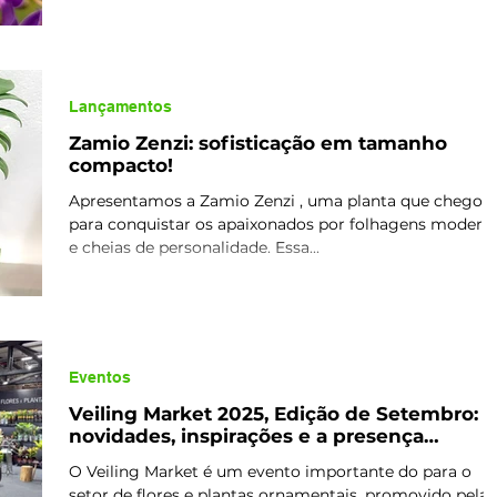
Lançamentos
Zamio Zenzi: sofisticação em tamanho
compacto!
Apresentamos a Zamio Zenzi , uma planta que chegou
para conquistar os apaixonados por folhagens modern
e cheias de personalidade. Essa...
Eventos
Veiling Market 2025, Edição de Setembro:
novidades, inspirações e a presença
marcante da Terra Viva!
O Veiling Market é um evento importante do para o
setor de flores e plantas ornamentais, promovido pela