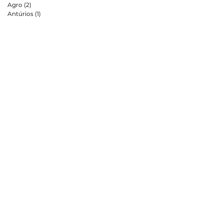
Agro
(2)
2 posts
Antúrios
(1)
1 post
as