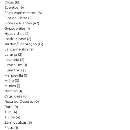
a
Dicas
(6)
6 posts
Eventos
(9)
9 posts
Faça Você mesmo
(6)
6 posts
Flor de Corte
(2)
2 posts
Flores e Plantas
(47)
47 posts
Gypsophilas
(1)
1 post
Hyacinthus
(2)
2 posts
Institucional
(2)
2 posts
Jardim/Decoração
(13)
13 posts
Lançamentos
(9)
9 posts
Laranja
(3)
3 posts
Lavanda
(2)
2 posts
Limonium
(1)
1 post
Lisianthus
(1)
1 post
m
Mandevilla
(1)
1 post
Milho
(3)
3 posts
Mudas
(1)
1 post
Narciso
(1)
1 post
Orquídeas
(6)
6 posts
Rosa do Deserto
(0)
0 post
Rara
(0)
0 post
Tuia
(4)
4 posts
Tulipa
(4)
4 posts
Zamioculcas
(5)
5 posts
Ficus
(1)
1 post