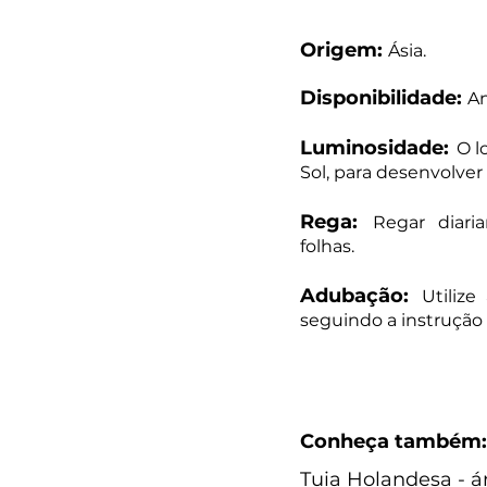
Origem:
Ásia.
Disponibilidade:
An
Luminosidade:
O l
Sol, para desenvolver 
Rega:
Regar diari
folhas.
Adubação:
Utiliz
seguindo a instrução 
Conheça também:
Tuia Holandesa - ár