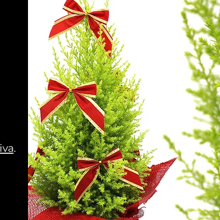
iva
.