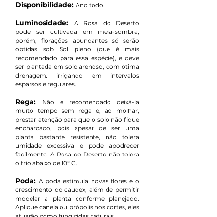
Disponibilidade:
Ano todo.
Luminosidade:
A Rosa do Deserto
pode ser cultivada em meia-sombra,
porém, florações abundantes só serão
obtidas sob Sol pleno (que é mais
recomendado para essa espécie), e deve
ser plantada em solo arenoso, com ótima
drenagem, irrigando em intervalos
esparsos e regulares.
Rega:
Não é recomendado deixá-la
muito tempo sem rega e, ao molhar,
prestar atenção para que o solo não fique
encharcado, pois apesar de ser uma
planta bastante resistente, não tolera
umidade excessiva e pode apodrecer
facilmente. A Rosa do Deserto não tolera
o frio abaixo de 10° C.
Poda:
A poda estimula novas flores e o
crescimento do caudex, além de permitir
modelar a planta conforme planejado.
Aplique canela ou própolis nos cortes, eles
atuarão como fungicidas naturais.