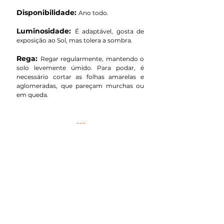
Disponibilidade:
Ano todo.
Luminosidade:
É adaptável, gosta de
exposição ao Sol, mas tolera a sombra.
Rega:
Regar regularmente, mantendo o
solo levemente úmido. Para podar, é
necessário cortar as folhas amarelas e
aglomeradas, que pareçam murchas ou
em queda.
Venda para ATACADISTAS:
A comercialização dos nossos produtos
Terra Viva é realizada pelo Veiling
Holambra (SP).
Mais informações:
0300 77 589 55
www.veiling.com.br