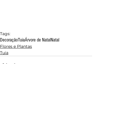
Tags:
Decoração
Tuia
Árvore de Natal
Natal
Flores e Plantas
Tuia
Comentários
Escreva um comentário